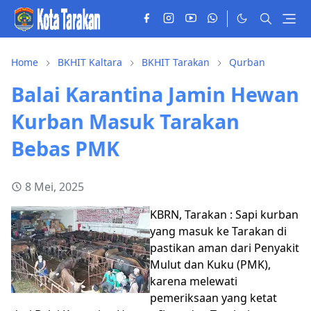
Home
BKHIT Kaltara
BKHIT Tarakan
Qurban
Balai Karantina Jamin Hewan
Kurban Masuk Tarakan
Bebas PMK
8 Mei, 2025
KBRN, Tarakan : Sapi kurban
yang masuk ke Tarakan di
pastikan aman dari Penyakit
Mulut dan Kuku (PMK),
karena melewati
pemeriksaan yang ketat