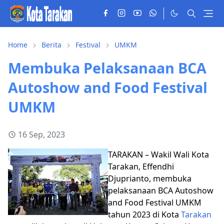
Home
Berita
Festival
UMKM
Membuka Pelaksanaan BCA
Autoshow and Food Festival
UMKM
16 Sep, 2023
TARAKAN – Wakil Wali Kota
Tarakan, Effendhi
Djuprianto, membuka
pelaksanaan BCA Autoshow
and Food Festival UMKM
tahun 2023 di Kota
Tarakan