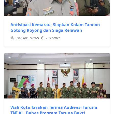
Antisipasi Kemarau, Siapkan Kolam Tandon
Gotong Royong dan Siaga Relawan
Tarakan News
2026/8/5
Wali Kota Tarakan Terima Audiensi Taruna
TNI AL, Bahas Program Taruna Bakti