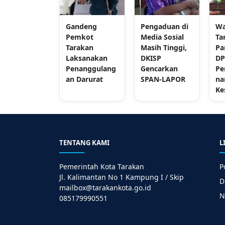
Gandeng
Pengaduan di
Wa
Pemkot
Media Sosial
Ta
Tarakan
Masih Tinggi,
Pa
Laksanakan
DKISP
DP
Penanggulang
Gencarkan
Pe
an Darurat
SPAN-LAPOR
na
Ke
TENTANG KAMI
L
Pemerintah Kota Tarakan
P
Jl. Kalimantan No 1 Kampung I / Skip
D
mailbox@tarakankota.go.id
N
085179990551