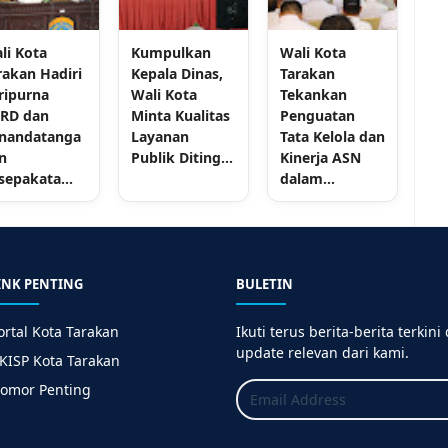
li Kota
Kumpulkan
Wali Kota
rakan Hadiri
Kepala Dinas,
Tarakan
ripurna
Wali Kota
Tekankan
RD dan
Minta Kualitas
Penguatan
nandatanga
Layanan
Tata Kelola dan
n
Publik Diting...
Kinerja ASN
sepakata...
dalam...
INK PENTING
BULETIN
ortal Kota Tarakan
Ikuti terus berita-berita terkini
update relevan dari kami.
KISP Kota Tarakan
omor Penting