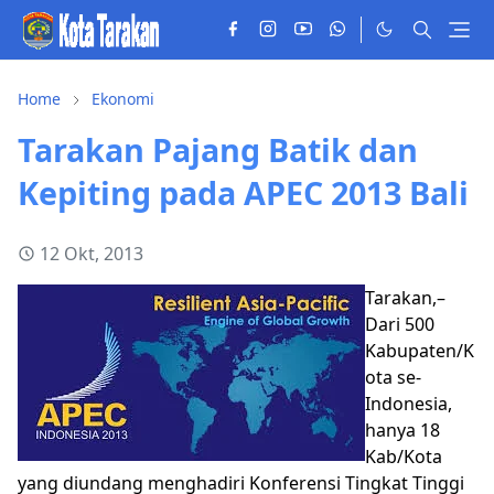
Home
Ekonomi
Tarakan Pajang Batik dan
Kepiting pada APEC 2013 Bali
12 Okt, 2013
Tarakan,–
Dari 500
Kabupaten/K
ota se-
Indonesia,
hanya 18
Kab/Kota
yang diundang menghadiri Konferensi Tingkat Tinggi