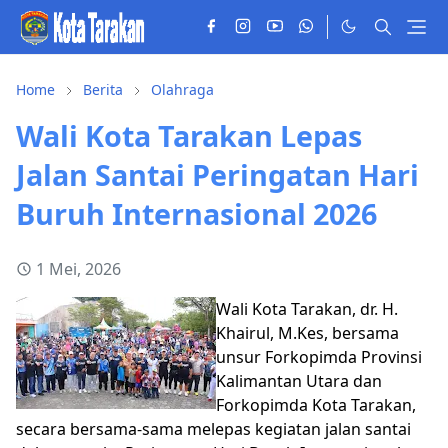
Home
Berita
Olahraga
Wali Kota Tarakan Lepas
Jalan Santai Peringatan Hari
Buruh Internasional 2026
1 Mei, 2026
Wali Kota Tarakan, dr. H.
Khairul, M.Kes, bersama
unsur Forkopimda Provinsi
Kalimantan Utara dan
Forkopimda Kota Tarakan,
secara bersama-sama melepas kegiatan jalan santai