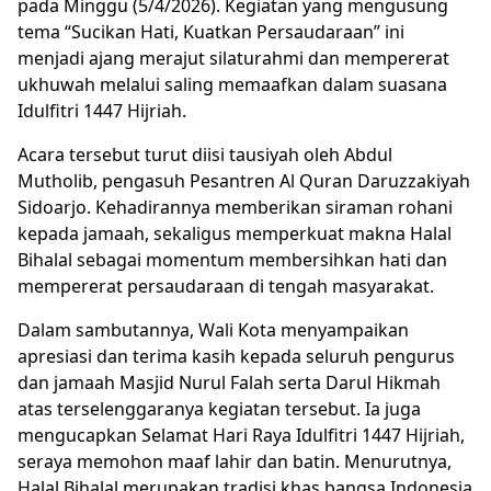
pada Minggu (5/4/2026). Kegiatan yang mengusung
tema “Sucikan Hati, Kuatkan Persaudaraan” ini
menjadi ajang merajut silaturahmi dan mempererat
ukhuwah melalui saling memaafkan dalam suasana
Idulfitri 1447 Hijriah.
Acara tersebut turut diisi tausiyah oleh Abdul
Mutholib, pengasuh Pesantren Al Quran Daruzzakiyah
Sidoarjo. Kehadirannya memberikan siraman rohani
kepada jamaah, sekaligus memperkuat makna Halal
Bihalal sebagai momentum membersihkan hati dan
mempererat persaudaraan di tengah masyarakat.
Dalam sambutannya, Wali Kota menyampaikan
apresiasi dan terima kasih kepada seluruh pengurus
dan jamaah Masjid Nurul Falah serta Darul Hikmah
atas terselenggaranya kegiatan tersebut. Ia juga
mengucapkan Selamat Hari Raya Idulfitri 1447 Hijriah,
seraya memohon maaf lahir dan batin. Menurutnya,
Halal Bihalal merupakan tradisi khas bangsa Indonesia