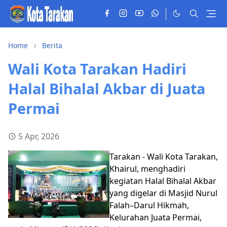
Home
Berita
Wali Kota Tarakan Hadiri
Halal Bihalal Akbar di Juata
Permai
5 Apr, 2026
Tarakan - Wali Kota Tarakan,
Khairul, menghadiri
kegiatan Halal Bihalal Akbar
yang digelar di Masjid Nurul
Falah–Darul Hikmah,
Kelurahan Juata Permai,