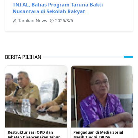
TNI AL, Bahas Program Taruna Bakti
Nusantara di Sekolah Rakyat
Tarakan News
2026/8/6
BERITA PILIHAN
Restrukturisasi OPD dan
Pengaduan di Media Sosial
Jabatan Direncanakan Tahun
Masih Tinggi, DKISP