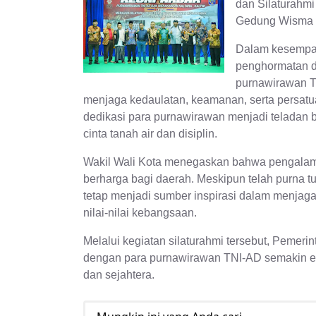
dan Silaturahmi
Gedung Wisma P
Dalam kesempat
penghormatan da
purnawirawan T
menjaga kedaulatan, keamanan, serta persatu
dedikasi para purnawirawan menjadi telada
cinta tanah air dan disiplin.
Wakil Wali Kota menegaskan bahwa pengalam
berharga bagi daerah. Meskipun telah purna t
tetap menjadi sumber inspirasi dalam menjag
nilai-nilai kebangsaan.
Melalui kegiatan silaturahmi tersebut, Pemer
dengan para purnawirawan TNI-AD semakin er
dan sejahtera.