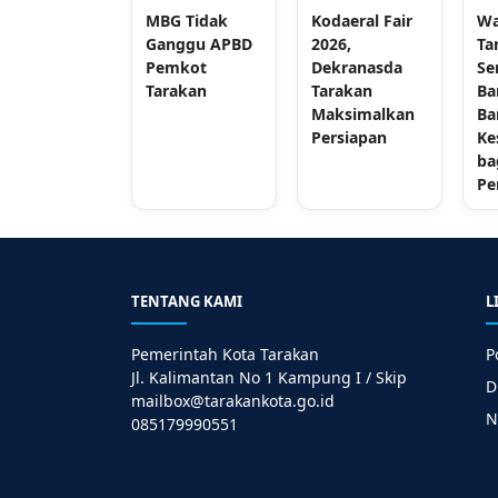
MBG Tidak
Kodaeral Fair
Wa
Ganggu APBD
2026,
Ta
Pemkot
Dekranasda
Se
Tarakan
Tarakan
Ba
Maksimalkan
Ba
Persiapan
Ke
ba
Pe
TENTANG KAMI
L
Pemerintah Kota Tarakan
P
Jl. Kalimantan No 1 Kampung I / Skip
D
mailbox@tarakankota.go.id
N
085179990551