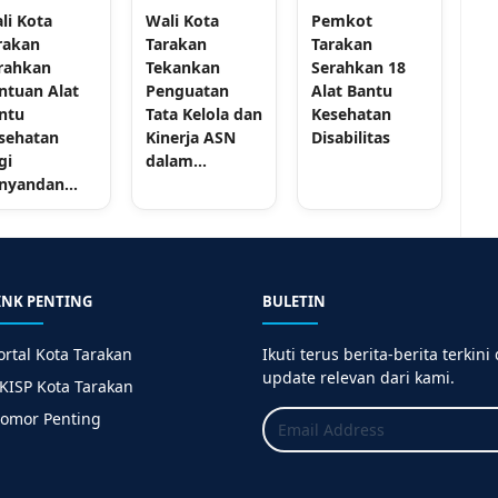
li Kota
Wali Kota
Pemkot
rakan
Tarakan
Tarakan
rahkan
Tekankan
Serahkan 18
ntuan Alat
Penguatan
Alat Bantu
ntu
Tata Kelola dan
Kesehatan
sehatan
Kinerja ASN
Disabilitas
gi
dalam...
nyandan...
INK PENTING
BULETIN
ortal Kota Tarakan
Ikuti terus berita-berita terkini
update relevan dari kami.
KISP Kota Tarakan
omor Penting