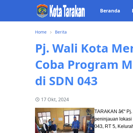
Beranda
Home
Berita
Pj. Wali Kota Me
Coba Program Ma
di SDN 043
17 Okt, 2024
TARAKAN â€“ Pj. W
peninjauan lokasi
043, RT 5, Kelura