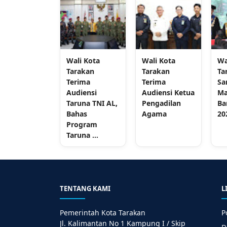
Wali Kota
Wali Kota
Wa
Tarakan
Tarakan
Ta
Terima
Terima
Sa
Audiensi
Audiensi Ketua
Ma
Taruna TNI AL,
Pengadilan
Ba
Bahas
Agama
20
Program
Taruna ...
TENTANG KAMI
L
Pemerintah Kota Tarakan
P
Jl. Kalimantan No 1 Kampung I / Skip