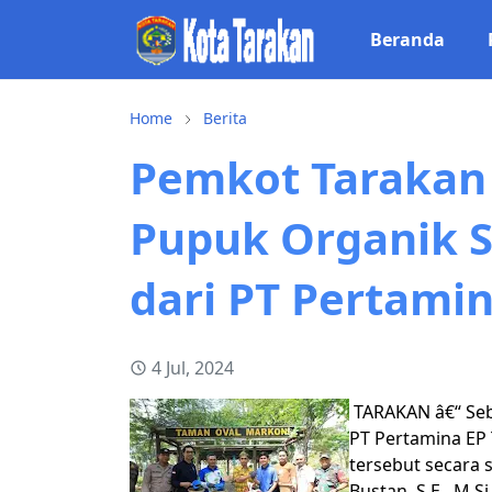
Beranda
Home
Berita
Pemkot Tarakan
Pupuk Organik 
dari PT Pertamin
4 Jul, 2024
TARAKAN â€“ Seb
PT Pertamina EP
tersebut secara s
Bustan, S.E., M.