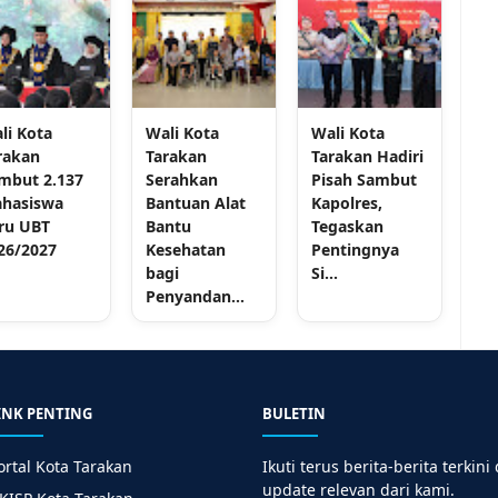
li Kota
Wali Kota
Wali Kota
rakan
Tarakan
Tarakan Hadiri
mbut 2.137
Serahkan
Pisah Sambut
hasiswa
Bantuan Alat
Kapolres,
ru UBT
Bantu
Tegaskan
26/2027
Kesehatan
Pentingnya
bagi
Si...
Penyandan...
INK PENTING
BULETIN
ortal Kota Tarakan
Ikuti terus berita-berita terkini
update relevan dari kami.