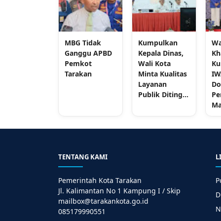
MBG Tidak
Kumpulkan
Wa
Ganggu APBD
Kepala Dinas,
Kh
Pemkot
Wali Kota
Ku
Tarakan
Minta Kualitas
IW
Layanan
Do
Publik Diting...
Pe
Ma
TENTANG KAMI
L
Pemerintah Kota Tarakan
P
Jl. Kalimantan No 1 Kampung I / Skip
D
mailbox@tarakankota.go.id
N
085179990551