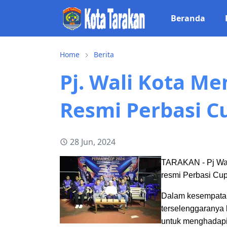
Beranda
Home
Berita
Pj. Wali Kota M
Resmi Perbasi C
28 Jun, 2024
TARAKAN - Pj Wali
resmi Perbasi Cup
Dalam kesempatan 
terselenggaranya 
untuk menghadapi