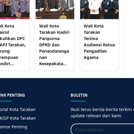
li Kota
Wali Kota
Wali Kota
airul
Tarakan Hadiri
Tarakan
kuhkan DPC
Paripurna
Terima
API Tarakan,
DPRD dan
Audiensi Ketua
rong
Penandatanga
Pengadilan
rempuan
nan
Agama
ndiri...
Kesepakata...
INK PENTING
BULETIN
ortal Kota Tarakan
Ikuti terus berita-berita terkini
update relevan dari kami.
KISP Kota Tarakan
omor Penting