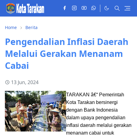
Home
Berita
Pengendalian Inflasi Daerah
Melalui Gerakan Menanam
Cabai
13 Jun, 2024
TARAKAN â€“ Pemerintah
Kota Tarakan bersinergi
dengan Bank Indonesia
dalam upaya pengendalian
inflasi daerah melalui gerakan
menanam cabai untuk