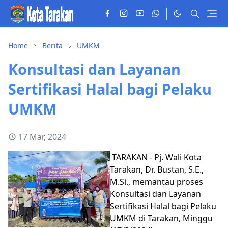
Home
Berita
UMKM
Konsultasi dan Layanan
Sertifikasi Halal bagi Pelaku
UMKM
17 Mar, 2024
TARAKAN - Pj. Wali Kota
Tarakan, Dr. Bustan, S.E.,
M.Si., memantau proses
Konsultasi dan Layanan
Sertifikasi Halal bagi Pelaku
UMKM di Tarakan, Minggu