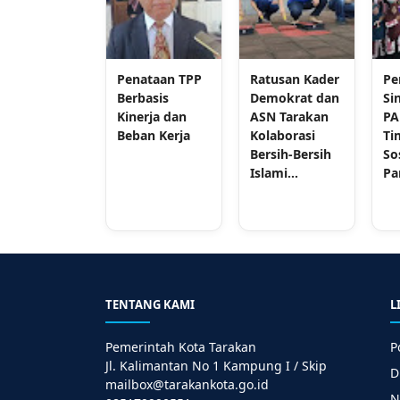
Penataan TPP
Ratusan Kader
Pe
Berbasis
Demokrat dan
Si
Kinerja dan
ASN Tarakan
PA
Beban Kerja
Kolaborasi
Ti
Bersih-Bersih
So
Islami...
Pa
TENTANG KAMI
L
Pemerintah Kota Tarakan
P
Jl. Kalimantan No 1 Kampung I / Skip
D
mailbox@tarakankota.go.id
N