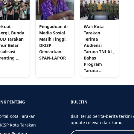
rkuat
Pengaduan di
Wali Kota
nergi, Bunda
Media Sosial
Tarakan
UD Tarakan
Masih Tinggi,
Terima
mur Gelar
DKISP
Audiensi
sialisasi
Gencarkan
Taruna TNI AL,
renting ...
SPAN-LAPOR
Bahas
Program
Taruna ...
INK PENTING
BULETIN
ortal Kota Tarakan
Ikuti terus berita-berita terkini
update relevan dari kami.
KISP Kota Tarakan
omor Penting