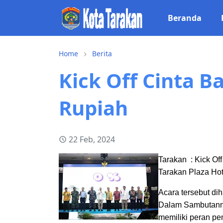
Beranda
Home
Berita
Kick Off Cinta 
Rupiah
22 Feb, 2024
Tarakan : Kick O
Tarakan Plaza Ho
Acara tersebut dih
Dalam Sambutanny
memiliki peran pe