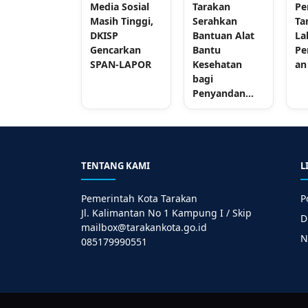
Media Sosial
Tarakan
Pe
Masih Tinggi,
Serahkan
Ta
DKISP
Bantuan Alat
La
Gencarkan
Bantu
Pe
SPAN-LAPOR
Kesehatan
an
bagi
Penyandan...
TENTANG KAMI
L
Pemerintah Kota Tarakan
P
Jl. Kalimantan No 1 Kampung I / Skip
D
mailbox@tarakankota.go.id
N
085179990551