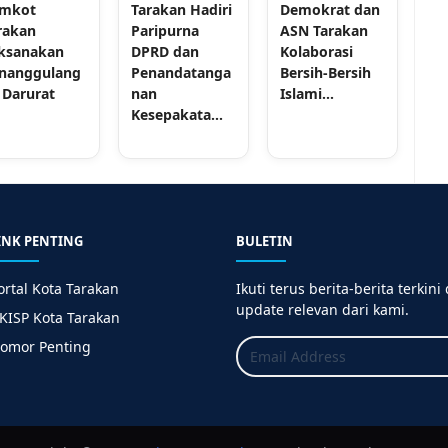
mkot
Tarakan Hadiri
Demokrat dan
rakan
Paripurna
ASN Tarakan
ksanakan
DPRD dan
Kolaborasi
nanggulang
Penandatanga
Bersih-Bersih
 Darurat
nan
Islami...
Kesepakata...
INK PENTING
BULETIN
ortal Kota Tarakan
Ikuti terus berita-berita terkini
update relevan dari kami.
KISP Kota Tarakan
omor Penting