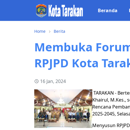
Beranda
Home
Berita
Membuka Forum 
RPJPD Kota Tara
16 Jan, 2024
TARAKAN - Bertem
Khairul, M.Kes.,
Rencana Pembang
2025-2045, Selasa
Menyusun RPJPD 