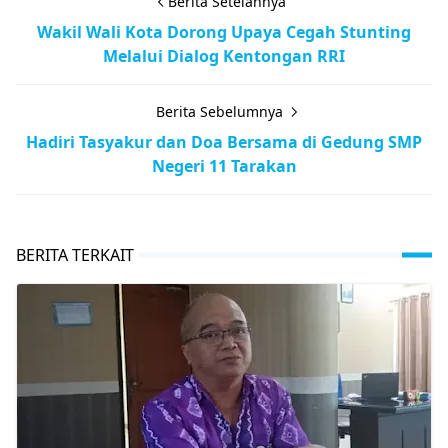
Berita Setelahnya
Wakil Wali Kota Dorong Upaya Cegah Stunting
Melalui Dialog Kentongan RRI
Berita Sebelumnya
Hadiri Tasyakur dan Doa Bersama di Gedung SMP
Negeri 11 Tarakan
BERITA TERKAIT