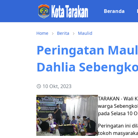
Beranda
Home
Berita
Maulid
Peringatan Maul
Dahlia Sebengk
10 Okt, 2023
TARAKAN - Wali 
warga Sebengko
pada Selasa 10 O
Peringatan ini d
tokoh masyaraka