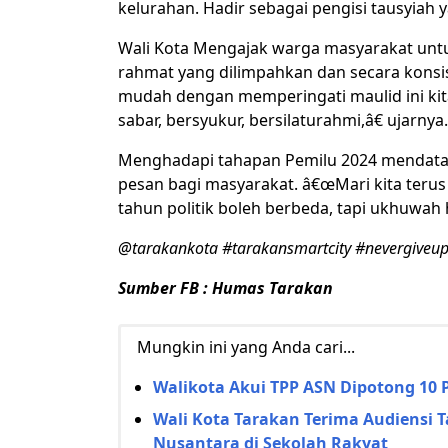
kelurahan. Hadir sebagai pengisi tausyiah ya
Wali Kota Mengajak warga masyarakat untu
rahmat yang dilimpahkan dan secara kons
mudah dengan memperingati maulid ini kita
sabar, bersyukur, bersilaturahmi,â€ ujarnya.
Menghadapi tahapan Pemilu 2024 mendata
pesan bagi masyarakat. â€œMari kita terus j
tahun politik boleh berbeda, tapi ukhuwah h
@tarakankota #tarakansmartcity #nevergiveu
Sumber FB : Humas Tarakan
Mungkin ini yang Anda cari...
Walikota Akui TPP ASN Dipotong 10 
Wali Kota Tarakan Terima Audiensi 
Nusantara di Sekolah Rakyat