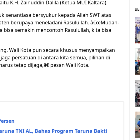
itu K.H. Zainuddin Dalila (Ketua MUI Kaltara).
BE
k senantiasa bersyukur kepada Allah SWT atas
isten berupaya meneladani Rasulullah. â€œMudah-
 bisa semakin mencontoh Rasulullah, kita bisa
ng, Wali Kota pun secara khusus menyampaikan
aga persatuan di antara kita semua, pilihan di
arus tetap dijaga,â€ pesan Wali Kota.
p
Persen
Taruna TNI AL, Bahas Program Taruna Bakti