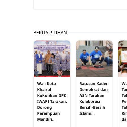
BERITA PILIHAN
Wali Kota
Ratusan Kader
Wa
Khairul
Demokrat dan
Ta
Kukuhkan DPC
ASN Tarakan
Te
IWAPI Tarakan,
Kolaborasi
Pe
Dorong
Bersih-Bersih
Ta
Perempuan
Islami...
Ki
Mandiri...
da