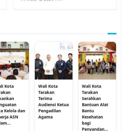
li Kota
Wali Kota
Wali Kota
rakan
Tarakan
Tarakan
kankan
Terima
Serahkan
nguatan
Audiensi Ketua
Bantuan Alat
ta Kelola dan
Pengadilan
Bantu
nerja ASN
Agama
Kesehatan
lam...
bagi
Penyandan...