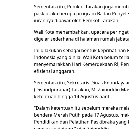
Sementara itu, Pemkot Tarakan juga memb
paskibraka berupa program Badan Penyelen
iurannya dibayar oleh Pemkot Tarakan.
Wali Kota menambahkan, upacara peringata
digelar sederhana di halaman rumah jabata
Ini dilakukan sebagai bentuk keprihatina
Indonesia yang dinilai Wali Kota belum ter
menyemarakkan Hari Kemerdekaan RI, Pem
efisiensi anggaran.
Sementara itu, Sekretaris Dinas Kebudayaa
(Disbudporapar) Tarakan, M. Zainuddin Mas
ketentuan hingga 14 Agustus nanti.
“Dalam ketentuan itu sebelum mereka me
bendera Merah Putih pada 17 Agustus, maka
Pendidikan dan Pelatihan Paskibraka yang k
yang akan datang,” ujar Zainuddin.