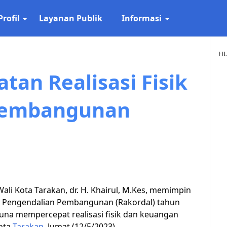
Profil
Layanan Publik
Informasi
HU
tan Realisasi Fisik
Pembangunan
Wali Kota Tarakan, dr. H. Khairul, M.Kes, memimpin
i Pengendalian Pembangunan (Rakordal) tahun
una mempercepat realisasi fisik dan keuangan
ota
Tarakan
, Jumat (12/5/2023).