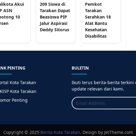
likota Akui
209 Siswa di
Pemkot
P ASN
Tarakan Dapat
Tarakan
potong 10
Beasiswa PIP
Serahkan 18
rsen
Jalur Aspirasi
Alat Bantu
Deddy Sitorus
Kesehatan
Disabilitas
INK PENTING
BULETIN
ortal Kota Tarakan
Ikuti terus berita-berita terkini
update relevan dari kami.
KISP Kota Tarakan
omor Penting
Copyright © 2025
Berita
Kota Tarakan
. Design by JetTheme.com