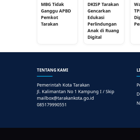
MBG Tidak
DKISP Tarakan
Wa
Ganggu APBD
Gencarkan
TP
Pemkot
Edukasi
Di
Tarakan
Perlindungan
Pe
Anak di Ruang
Digital
TENTANG KAMI
L
Pemerintah Kota Tarakan
P
Jl. Kalimantan No 1 Kampung I / Skip
D
mailbox@tarakankota.go.id
N
085179990551