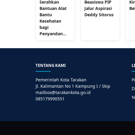
Serahkan
Beasiswa PIP
Ki
Bantuan Alat
Jalur Aspirasi
Be
Bantu
Deddy Sitorus
Kesehatan
bagi
Penyandan...
TENTANG KAMI
L
Pemerintah Kota Tarakan
P
Jl. Kalimantan No 1 Kampung I / Skip
D
mailbox@tarakankota.go.id
N
085179990551