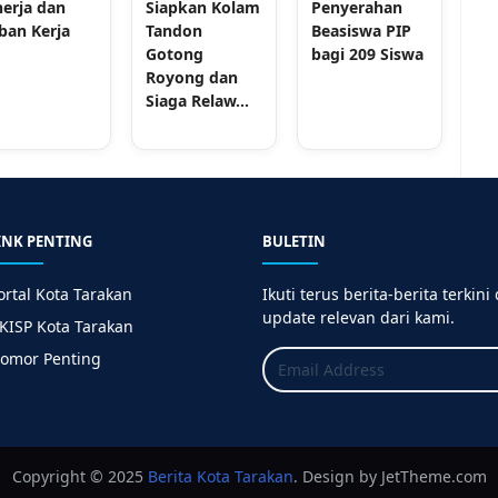
nerja dan
Siapkan Kolam
Penyerahan
ban Kerja
Tandon
Beasiswa PIP
Gotong
bagi 209 Siswa
Royong dan
Siaga Relaw...
INK PENTING
BULETIN
ortal Kota Tarakan
Ikuti terus berita-berita terkini
update relevan dari kami.
KISP Kota Tarakan
omor Penting
Copyright © 2025
Berita
Kota Tarakan
. Design by JetTheme.com