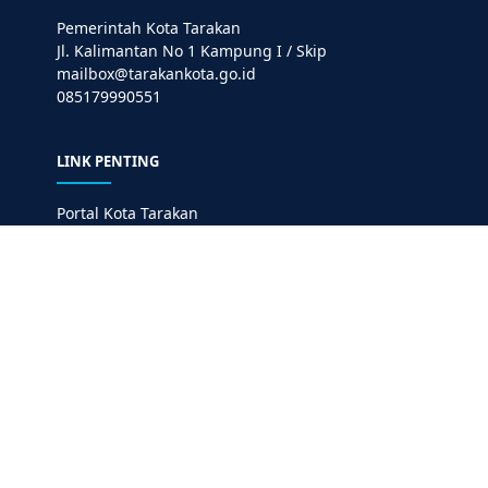
Pemerintah Kota Tarakan
Jl. Kalimantan No 1 Kampung I / Skip
mailbox@tarakankota.go.id
085179990551
LINK PENTING
Portal Kota Tarakan
DKISP Kota Tarakan
Nomor Penting
BULETIN
Ikuti terus berita-berita terkini dan update relevan
dari kami.