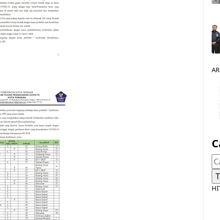
AR
C
HI