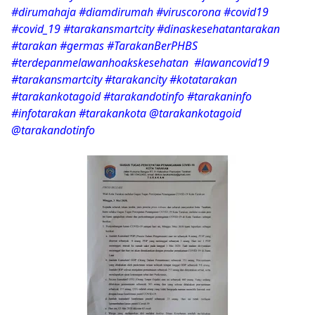
#dirumahaja #diamdirumah #viruscorona #covid19
#covid_19 #tarakansmartcity #dinaskesehatantarakan
#tarakan #germas #TarakanBerPHBS
#terdepanmelawanhoakskesehatan #lawancovid19
#tarakansmartcity #tarakancity #kotatarakan
#tarakankotagoid #tarakandotinfo #tarakaninfo
#infotarakan #tarakankota @tarakankotagoid
@tarakandotinfo