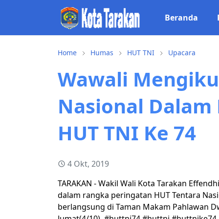
Beranda
Home
Humas
HUT TNI
Upacara
Wawali Mengikut
Nasional Dalam
HUT TNI Ke 74
4 Okt, 2019
TARAKAN - Wakil Wali Kota Tarakan Effendhi
dalam rangka peringatan HUT Tentara Nasio
berlangsung di Taman Makam Pahlawan Dwi
Jumat(4/10). #huttni74 #huttni #huttnike7