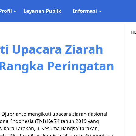
Profil
Layanan Publik
Informasi
HU
i Upacara Ziarah
 Rangka Peringatan
 Djuprianto mengikuti upacara ziarah nasional
nal Indonesia (TNI) Ke 74 tahun 2019 yang
kora Tarakan, Jl. Kesuma Bangsa Tarakan,
4 #tni #kaltara #tarakan #kotatarakan #paguntaka