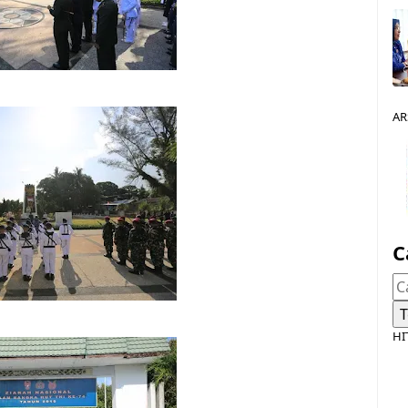
AR
C
HI