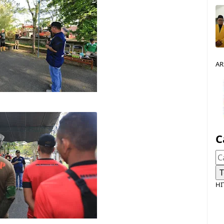
AR
C
HI