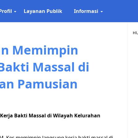
Profil
Layanan Publik
Informasi
HU
kan Memimpin
Bakti Massal di
han Pamusian
erja Bakti Massal di Wilayah Kelurahan
, M. Kes memimpin langsung kerja bakti massal di