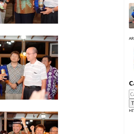
AR
C
HI