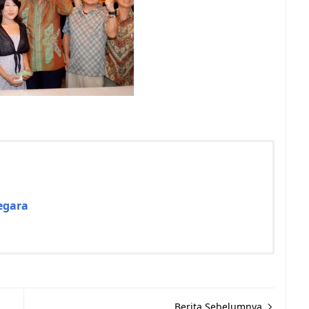
egara
Berita Sebelumnya