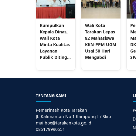
Kumpulkan
Wali Kota
Pe
Kepala Dinas,
Tarakan Lepas
Me
Wali Kota
82 Mahasiswa
Ma
Minta Kualitas
KKN-PPM UGM
DK
Layanan
Usai 50 Hari
Ge
Publik Diting...
Mengabdi
SP
TENTANG KAMI
L
Pemerintah Kota Tarakan
P
Jl. Kalimantan No 1 Kampung I / Skip
D
mailbox@tarakankota.go.id
N
085179990551