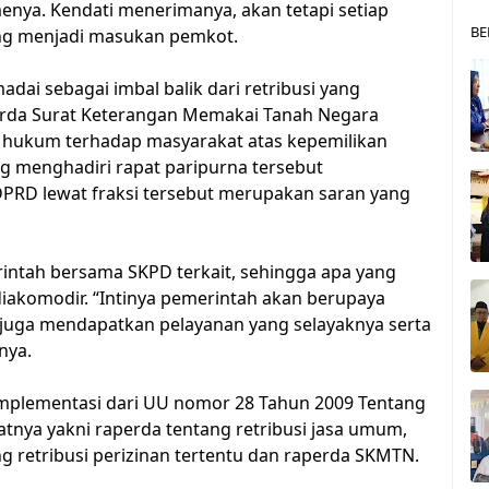
nya. Kendati menerimanya, akan tetapi setiap
BE
ang menjadi masukan pemkot.
dai sebagai imbal balik dari retribusi yang
aperda Surat Keterangan Memakai Tanah Negara
n hukum terhadap masyarakat atas kepemilikan
ng menghadiri rapat paripurna tersebut
RD lewat fraksi tersebut merupakan saran yang
erintah bersama SKPD terkait, sehingga apa yang
diakomodir. “Intinya pemerintah akan berupaya
juga mendapatkan pelayanan yang selayaknya serta
nya.
implementasi dari UU nomor 28 Tahun 2009 Tentang
tnya yakni raperda tentang retribusi jasa umum,
g retribusi perizinan tertentu dan raperda SKMTN.