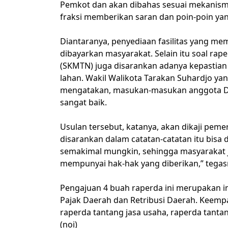
Pemkot dan akan dibahas sesuai mekanisme
fraksi memberikan saran dan poin-poin y
Diantaranya, penyediaan fasilitas yang mema
dibayarkan masyarakat. Selain itu soal r
(SKMTN) juga disarankan adanya kepastia
lahan. Wakil Walikota Tarakan Suhardjo ya
mengatakan, masukan-masukan anggota DP
sangat baik.
Usulan tersebut, katanya, akan dikaji pem
disarankan dalam catatan-catatan itu bisa 
semakimal mungkin, sehingga masyarakat 
mempunyai hak-hak yang diberikan,” tegas
Pengajuan 4 buah raperda ini merupakan 
Pajak Daerah dan Retribusi Daerah. Keempa
raperda tantang jasa usaha, raperda tantan
(noi)