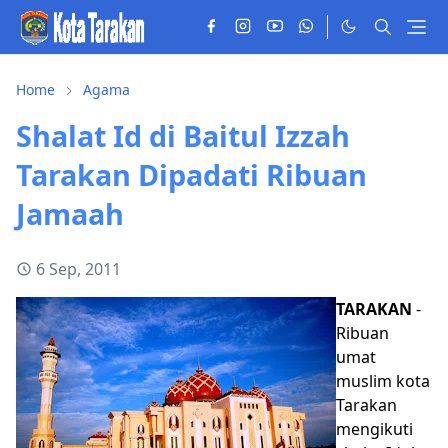
Home
Agama
Shalat Id di Baitul Izzah
Tarakan Dipadati Ribuan
Jamaah
6 Sep, 2011
TARAKAN
-
Ribuan
umat
muslim kota
Tarakan
mengikuti