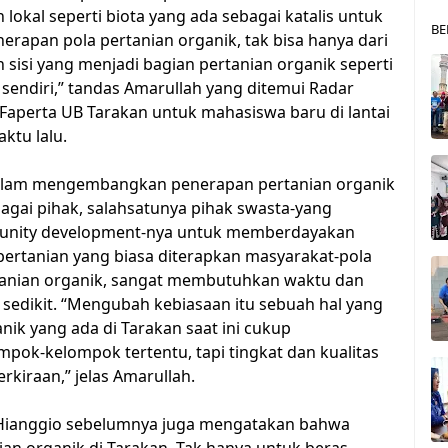
okal seperti biota yang ada sebagai katalis untuk
BE
apan pola pertanian organik, tak bisa hanya dari
h sisi yang menjadi bagian pertanian organik seperti
u sendiri,” tandas Amarullah yang ditemui Radar
 Faperta UB Tarakan untuk mahasiswa baru di lantai
ktu lalu.
alam mengembangkan penerapan pertanian organik
gai pihak, salahsatunya pihak swasta-yang
unity development-nya untuk memberdayakan
ertanian yang biasa diterapkan masyarakat-pola
ertanian organik, sangat membutuhkan waktu dan
 sedikit. “Mengubah kebiasaan itu sebuah hal yang
nik yang ada di Tarakan saat ini cukup
ok-kelompok tertentu, tapi tingkat dan kualitas
kiraan,” jelas Amarullah.
n Hianggio sebelumnya juga mengatakan bahwa