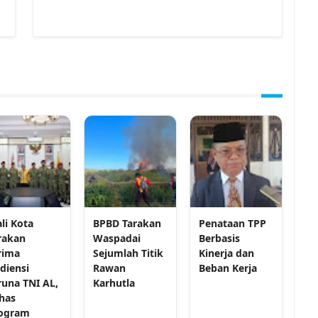
li Kota
BPBD Tarakan
Penataan TPP
rakan
Waspadai
Berbasis
rima
Sejumlah Titik
Kinerja dan
diensi
Rawan
Beban Kerja
runa TNI AL,
Karhutla
has
ogram