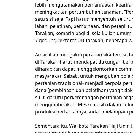
lebih mengutamakan pemanfaatan kearifan l
meningkatkan pertumbuhan tanaman. “Pener
satu sisi saja. Tapi harus menyentuh seluru
lahan, pelatihan, pembinaan, dan petani it
Tarakan, kemarin pagi di sela kuliah umum
7 gedung rektorat UB Tarakan, beberapa wa
Amarullah mengakui peranan akademisi d
di Tarakan harus mendapat dukungan berba
diharapkan dapat menggelontorkan comm
masyarakat. Sebab, untuk mengubah pola p
pertanian tradisional- menjadi berpola p
dana (pembinaan dan pelatihan) yang tidak
sulit, dari itu perkembangan pertanian orga
menggembirakan. Meski masih dalam kelomp
produksi pertaniannya sudah melampaui per
Sementara itu, Walikota Tarakan Haji Udi