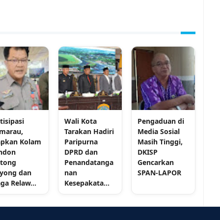
tisipasi
Wali Kota
Pengaduan di
marau,
Tarakan Hadiri
Media Sosial
apkan Kolam
Paripurna
Masih Tinggi,
ndon
DPRD dan
DKISP
tong
Penandatanga
Gencarkan
yong dan
nan
SPAN-LAPOR
aga Relaw...
Kesepakata...