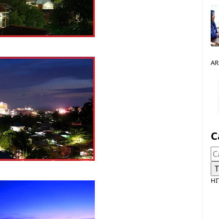
AR
C
HI