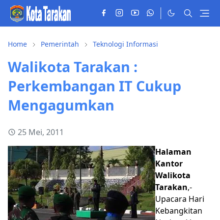
Home
Pemerintah
Teknologi Informasi
Walikota Tarakan :
Perkembangan IT Cukup
Mengagumkan
25 Mei, 2011
Halaman
Kantor
Walikota
Tarakan
,-
Upacara Hari
Kebangkitan