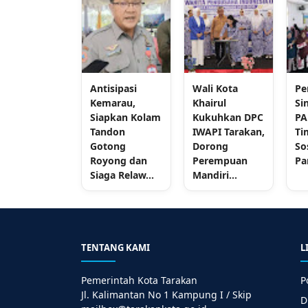
Antisipasi
Wali Kota
Pe
Kemarau,
Khairul
Si
Siapkan Kolam
Kukuhkan DPC
PA
Tandon
IWAPI Tarakan,
Ti
Gotong
Dorong
So
Royong dan
Perempuan
Pa
Siaga Relaw...
Mandiri...
TENTANG KAMI
L
Pemerintah Kota Tarakan
P
Jl. Kalimantan No 1 Kampung I / Skip
D