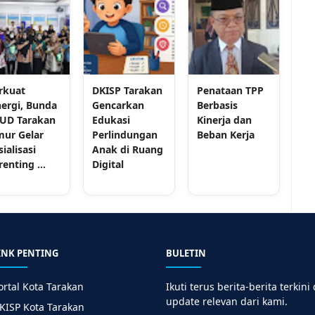
rkuat
DKISP Tarakan
Penataan TPP
nergi, Bunda
Gencarkan
Berbasis
UD Tarakan
Edukasi
Kinerja dan
mur Gelar
Perlindungan
Beban Kerja
sialisasi
Anak di Ruang
renting ...
Digital
INK PENTING
BULETIN
ortal Kota Tarakan
Ikuti terus berita-berita terkini
update relevan dari kami.
KISP Kota Tarakan