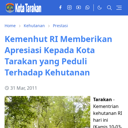
Home
Kehutanan
Prestasi
Kemenhut RI Memberikan
Apresiasi Kepada Kota
Tarakan yang Peduli
Terhadap Kehutanan
31 Mar, 2011
Tarakan
-
Kementrian
kehutanan RI
hari ini
(Kamis,10-03-