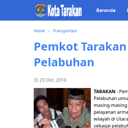
Beranda
Home
Transportasi
Pemkot Tarakan
Pelabuhan
23 Okt, 2010
TARAKAN
- Pem
Pelabuhan umum
masing-masing.
pelayanan arm
wilayah di Utar
sebagai pelabu