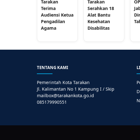
Tarakan
Tarakan
OP
Terima
Serahkan 18
Ja
Audiensi Ketua
Alat Bantu
Di
Pengadilan
Kesehatan
Ta
Agama
Disabilitas
TENTANG KAMI
L
Pemerintah Kota Tarakan
P
Jl. Kalimantan No 1 Kampung I / Skip
D
mailbox@tarakankota.go.id
N
085179990551