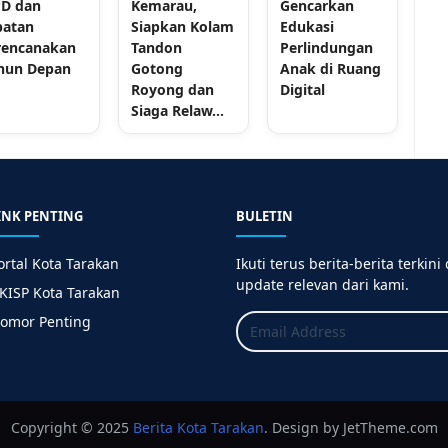
D dan
Kemarau,
Gencarkan
batan
Siapkan Kolam
Edukasi
rencanakan
Tandon
Perlindungan
hun Depan
Gotong
Anak di Ruang
Royong dan
Digital
Siaga Relaw...
INK PENTING
BULETIN
ortal Kota Tarakan
Ikuti terus berita-berita terkini
update relevan dari kami.
KISP Kota Tarakan
omor Penting
Copyright © 2025
Berita
Kota Tarakan
. Design by JetTheme.com